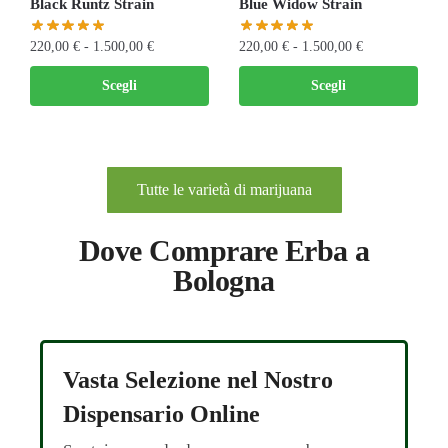
Black Runtz Strain
Blue Widow Strain
220,00
€
-
1.500,00
€
220,00
€
-
1.500,00
€
Scegli
Scegli
Tutte le varietà di marijuana
Dove Comprare Erba a
Bologna
Vasta Selezione nel Nostro
Dispensario Online