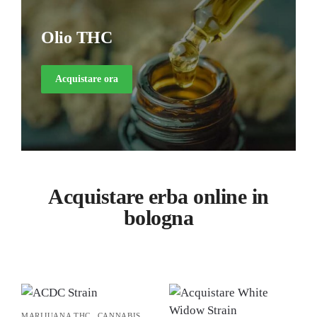
Olio THC
Acquistare ora
Acquistare erba online in
bologna
,
MARIJUANA THC
CANNABIS