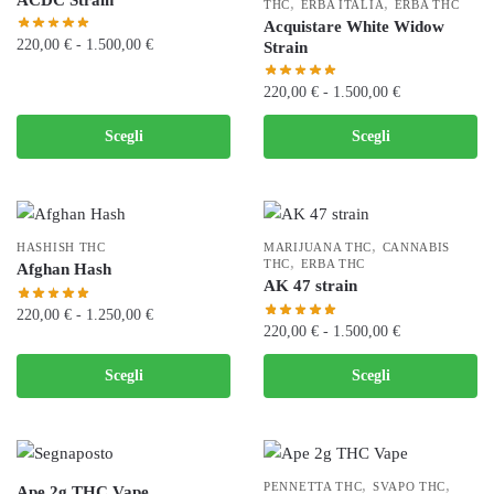
ACDC Strain
opzioni
,
,
THC
ERBA ITALIA
ERBA THC
Acquistare White Widow
possono
Fascia
220,00
€
-
1.500,00
€
Strain
essere
di
scelte
Questo
Fascia
prezzo:
220,00
€
-
1.500,00
€
nella
prodotto
di
da
Questo
pagina
ha
Scegli
Scegli
prezzo:
220,00 €
prodotto
del
più
da
a
ha
prodotto
varianti.
220,00 €
1.500,00 €
più
a
Le
varianti.
1.500,00 €
opzioni
,
HASHISH THC
MARIJUANA THC
CANNABIS
Le
,
THC
ERBA THC
possono
Afghan Hash
AK 47 strain
opzioni
essere
Fascia
220,00
€
-
1.250,00
€
possono
scelte
Fascia
220,00
€
-
1.500,00
€
di
essere
nella
Questo
di
prezzo:
scelte
Questo
pagina
Scegli
Scegli
prodotto
prezzo:
da
nella
prodotto
del
da
ha
220,00 €
pagina
ha
prodotto
220,00 €
più
a
del
più
a
varianti.
1.250,00 €
prodotto
varianti.
1.500,00 €
Le
,
,
PENNETTA THC
SVAPO THC
Ape 2g THC Vape