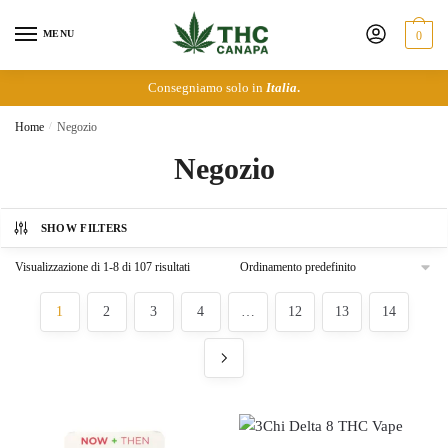
Skip
Skip
to
to
MENU
0
navigation
content
Consegniamo solo in
Italia
.
Home
/
Negozio
Negozio
SHOW FILTERS
Visualizzazione di 1-8 di 107 risultati
1
2
3
4
…
12
13
14