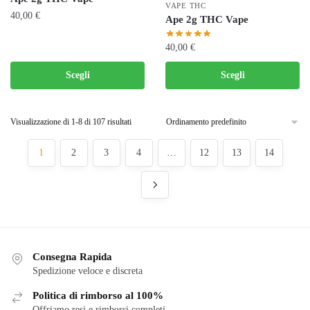
Le
VAPE THC
opzioni
40,00
€
Ape 2g THC Vape
opzioni
possono
possono
Questo
essere
40,00
€
essere
prodotto
scelte
scelte
Questo
ha
Scegli
Scegli
nella
nella
prodotto
più
pagina
pagina
ha
varianti.
del
del
più
Le
Visualizzazione di 1-8 di 107 risultati
prodotto
prodotto
varianti.
opzioni
1
2
3
4
…
12
13
14
Le
possono
opzioni
essere
possono
scelte
essere
nella
scelte
pagina
nella
del
pagina
prodotto
Consegna Rapida
del
Spedizione veloce e discreta
prodotto
Politica di rimborso al 100%
Offriamo resi e rimborsi completi