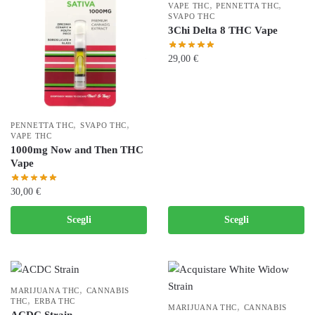
,
,
VAPE THC
PENNETTA THC
SVAPO THC
3Chi Delta 8 THC Vape
29,00
€
Questo
prodotto
ha
,
,
PENNETTA THC
SVAPO THC
più
VAPE THC
1000mg Now and Then THC
varianti.
Vape
Le
opzioni
30,00
€
possono
Questo
essere
Scegli
Scegli
prodotto
scelte
ha
nella
più
pagina
varianti.
del
,
MARIJUANA THC
CANNABIS
Le
,
THC
ERBA THC
prodotto
,
MARIJUANA THC
CANNABIS