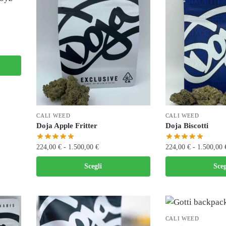
CALI WEED
CALI WEED
Doja Apple Fritter
Doja Biscotti
224,00
€
-
1.500,00
€
224,00
€
-
1.500,00
Scegli
Sceg
CALI WEED