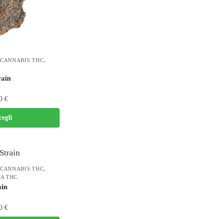
,
CANNABIS THC
rain
00
€
cegli
,
CANNABIS THC
A THC
ain
00
€