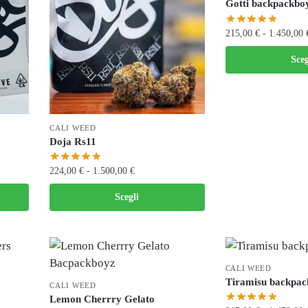
Gotti backpackbo
215,00
€
-
1.450,00
Sceg
CALI WEED
Doja Rs11
224,00
€
-
1.500,00
€
Scegli
CALI WEED
Tiramisu backpac
CALI WEED
Lemon Cherrry Gelato