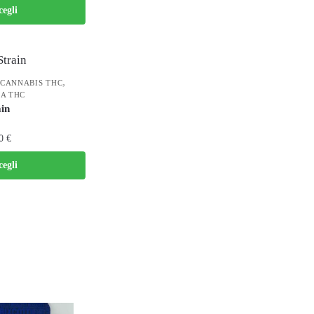
cegli
,
CANNABIS THC
A THC
ain
00
€
cegli