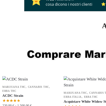
cosa dicono i nostri clienti
A
,
,
MARIJUANA THC
CANNABIS THC
ERBA THC
,
MARIJUANA THC
CANNABIS 
ACDC Strain
,
ERBA ITALIA
ERBA THC
Acquistare White Widow S
220,00
€
-
1.500,00
€