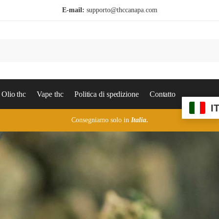
E-mail:
supporto@thccanapa.com
Olio thc
Vape thc
Politica di spedizione
Contatto
I
Consegniamo solo in
Italia
.