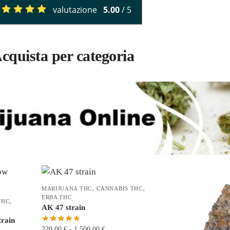
valutazione
5.00
/ 5
cquista per categoria
,
,
MARIJUANA THC
CANNABIS THC
ERBA THC
,
THC
AK 47 strain
train
220,00
€
-
1.500,00
€