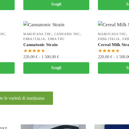
Scegli
S
,
,
,
,
THC
MARIJUANA THC
CANNABIS THC
MARIJUANA THC
,
,
ERBA ITALIA
ERBA THC
ERBA ITALIA
ERB
Cannatonic Strain
Cereal Milk Str
220,00
€
-
1.500,00
€
220,00
€
-
1.500,
Scegli
S
te le varietà di marijuana