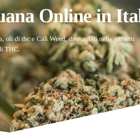
na Online in Ital
 oli di thc e Cali Weed, disponibili nelle varianti
 di THC.