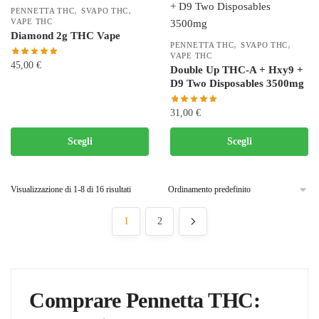
varianti.
,
,
PENNETTA THC
SVAPO THC
nella
Le
VAPE THC
pagina
Diamond 2g THC Vape
opzioni
,
,
PENNETTA THC
SVAPO THC
del
possono
VAPE THC
45,00
€
prodotto
Double Up THC-A + Hxy9 +
essere
D9 Two Disposables 3500mg
scelte
Questo
nella
prodotto
31,00
€
pagina
ha
Questo
del
più
Scegli
Scegli
prodotto
prodotto
varianti.
ha
Le
più
Visualizzazione di 1-8 di 16 risultati
opzioni
varianti.
possono
1
2
Le
essere
opzioni
scelte
possono
nella
essere
pagina
scelte
Comprare Pennetta THC:
del
nella
prodotto