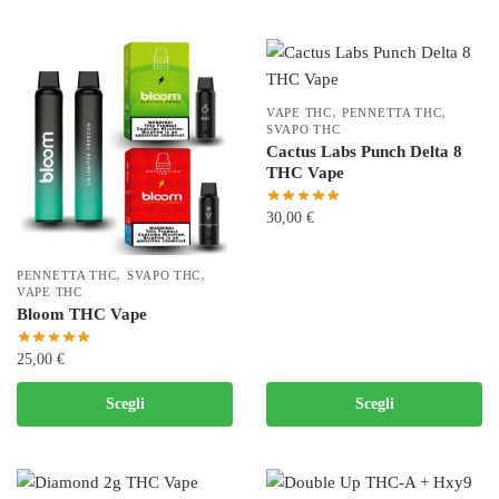
scelte
ha
nella
più
pagina
varianti.
del
Le
,
,
VAPE THC
PENNETTA THC
prodotto
opzioni
SVAPO THC
Cactus Labs Punch Delta 8
possono
THC Vape
essere
scelte
30,00
€
nella
Questo
pagina
,
,
PENNETTA THC
SVAPO THC
prodotto
del
VAPE THC
ha
Bloom THC Vape
prodotto
più
25,00
€
varianti.
Le
Questo
Scegli
Scegli
opzioni
prodotto
possono
ha
essere
più
scelte