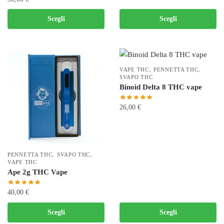
possono
Questo
essere
Scegli
Scegli
prodotto
scelte
ha
nella
più
pagina
varianti.
del
,
,
VAPE THC
PENNETTA THC
Le
prodotto
SVAPO THC
Binoid Delta 8 THC vape
opzioni
possono
26,00
€
essere
scelte
Questo
nella
prodotto
pagina
ha
,
,
PENNETTA THC
SVAPO THC
del
più
VAPE THC
Ape 2g THC Vape
prodotto
varianti.
Le
40,00
€
opzioni
possono
Questo
Scegli
Scegli
essere
prodotto