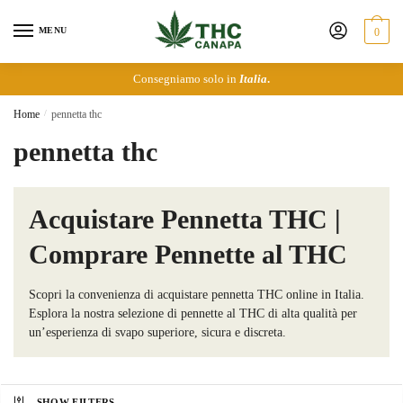
Skip
Skip
to
to
MENU
0
navigation
content
Consegniamo solo in
Italia
.
Home
/
pennetta thc
pennetta thc
Acquistare Pennetta THC |
Comprare Pennette al THC
Scopri la convenienza di acquistare pennetta THC online in Italia.
Esplora la nostra selezione di pennette al THC di alta qualità per
un’esperienza di svapo superiore, sicura e discreta.
SHOW FILTERS