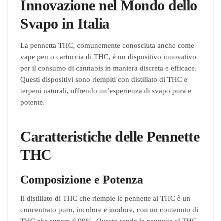
Innovazione nel Mondo dello
pagina
del
Svapo in Italia
prodotto
La pennetta THC, comunemente conosciuta anche come
vape pen o cartuccia di THC, è un dispositivo innovativo
per il consumo di cannabis in maniera discreta e efficace.
Questi dispositivi sono riempiti con distillato di THC e
terpeni naturali, offrendo un’esperienza di svapo pura e
potente.
Caratteristiche delle Pennette
THC
Composizione e Potenza
Il distillato di THC che riempie le pennette al THC è un
concentrato puro, incolore e inodore, con un contenuto di
THC che supera il 90%. Questo rende le pennette al THC