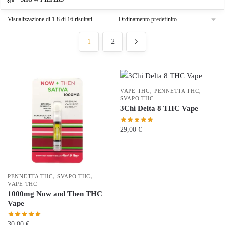
Visualizzazione di 1-8 di 16 risultati
1
2
,
,
VAPE THC
PENNETTA THC
SVAPO THC
3Chi Delta 8 THC Vape
29,00
€
Questo
prodotto
ha
,
,
PENNETTA THC
SVAPO THC
più
VAPE THC
1000mg Now and Then THC
varianti.
Vape
Le
opzioni
30,00
€