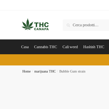
Skip
Skip
to
to
navigation
content
Cerca:
Cerca
Casa
Cannabis THC
Cali weed
Hashish THC
Home
/
marijuana THC
/
Bubble Gum strain