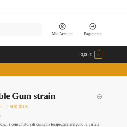
Mio Account
Pagamento
0,00
€
0
le Gum strain
Fascia
€
-
1.500,00
€
di
%
prezzo:
dici:
i consumatori di cannabis terapeutica scelgono la varietà