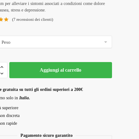
da
 per alleviare i sintomi associati a condizioni come dolore
ausea, stress e depressione.
220,00 €
(
7
recensioni dei clienti)
a
1.500,00 €
Aggiungi al carrello
 gratuita su tutti gli ordini superiori a 200€
mo solo in
Italia
.
à superiore
son discreta
son rapide
Pagamento sicuro garantito