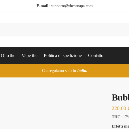
E-mail:
supporto@thccanapa.com
Olio thc
Vape thc
Politica di spedizione
Contatto
Consegniamo solo in
Italia
.
Bubb
220,00
THC:
17
Effetti me