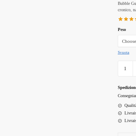
Bubble Gum
cronico, n
Peso
Svuota
Bubble
Gum
strain
quantità
Spedizione
Consegnia
Qualit
Livrai
Livrai