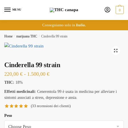
Skip
Skip
to
to
MENU
0
navigation
content
Consegniamo solo in
Italia
.
Home
/
marijuana THC
/
Cinderella 99 strain
🔍
Cinderella 99 strain
Fascia
220,00
€
-
1.500,00
€
di
THC:
18%
prezzo:
Effetti medicinali:
Cenerentola 99 è usata in medicina per alleviare i
da
sintomi associati a stress, depressione e ansia.
220,00 €
(
33
recensioni dei clienti)
a
Peso
1.500,00 €