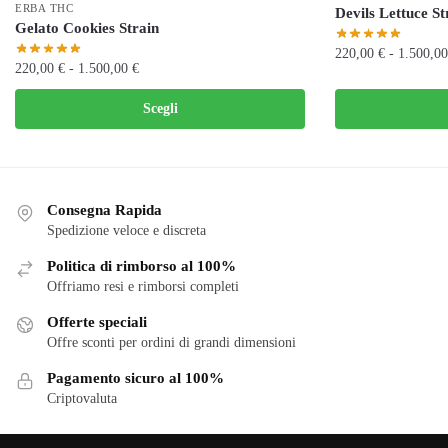
ERBA THC
Devils Lettuce St
Gelato Cookies Strain
220,00
€
-
1.500,0
Fascia
220,00
€
-
1.500,00
€
Questo
di
Questo
Scegli
prezzo:
prodotto
prodotto
da
ha
ha
220,00 €
più
più
a
varianti.
varianti.
1.500,00 €
Le
Consegna Rapida
Le
Spedizione veloce e discreta
opzioni
opzioni
possono
Politica di rimborso al 100%
possono
essere
Offriamo resi e rimborsi completi
essere
scelte
scelte
Offerte speciali
nella
nella
Offre sconti per ordini di grandi dimensioni
pagina
pagina
del
Pagamento sicuro al 100%
del
Criptovaluta
prodotto
prodotto