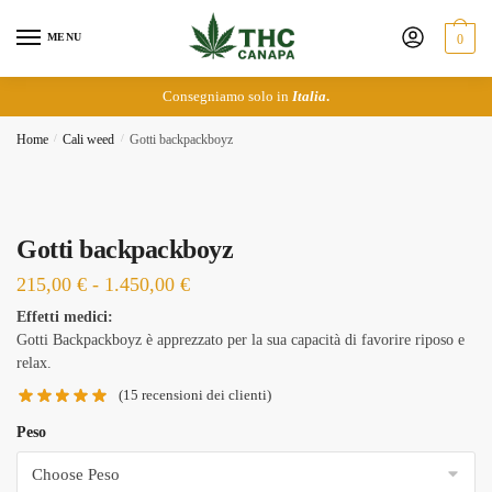
Skip
Skip
to
to
MENU
0
navigation
content
Consegniamo solo in
Italia
.
Home
/
Cali weed
/
Gotti backpackboyz
Gotti backpackboyz
Fascia
215,00
€
-
1.450,00
€
di
Effetti medici:
Gotti Backpackboyz è apprezzato per la sua capacità di favorire riposo e
prezzo:
relax.
da
(
15
recensioni dei clienti)
215,00 €
a
Peso
1.450,00 €