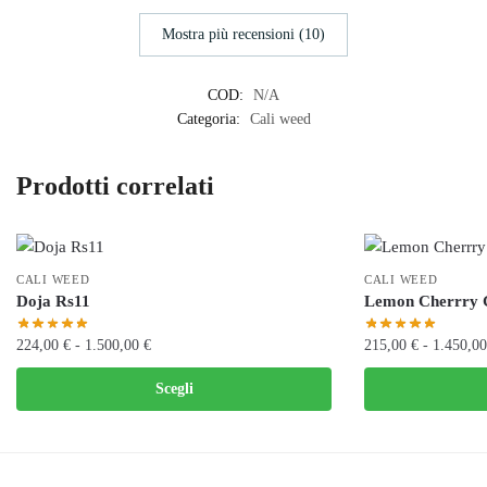
Mostra più recensioni (10)
COD:
N/A
Categoria:
Cali weed
Prodotti correlati
CALI WEED
CALI WEED
Doja Rs11
Lemon Cherrry 
Fascia
224,00
€
-
1.500,00
€
215,00
€
-
1.450,0
di
Questo
Questo
Scegli
prezzo:
prodotto
prodotto
da
ha
ha
224,00 €
più
più
a
varianti.
varianti.