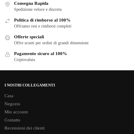
1.500,00 €
Consegna Rapida
Le
Le
Spedizione veloce e discreta
opzioni
opzioni
Politica di rimborso al 100%
possono
possono
Offriamo resi e rimborsi completi
essere
essere
scelte
scelte
Offerte speciali
nella
Offre sconti per ordini di grandi dimensioni
nella
pagina
pagina
Pagamento sicuro al 100%
del
del
Criptovaluta
prodotto
prodotto
I NOSTRI COLLEGAMENTI
Casa
Negozio
Mio account
Contatto
Recensioni dei clienti