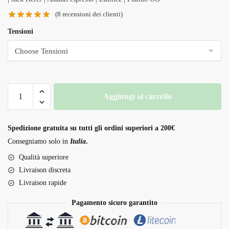
(
8
recensioni dei clienti)
Tensioni
PharmaCBD
Aggiungi al carrello
Delta
8
THC
Spedizione gratuita su tutti gli ordini superiori a 200€
Vape
Consegniamo solo in
Italia
.
quantità
Qualità superiore
Livraison discreta
Livraison rapide
Pagamento sicuro garantito