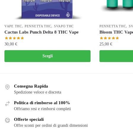
,
,
,
VAPE THC
PENNETTA THC
SVAPO THC
PENNETTA THC
S
Cactus Labs Punch Delta 8 THC Vape
Bloom THC Vap
30,00
€
25,00
€
Questo
Questo
Scegli
prodotto
prodotto
ha
ha
più
più
varianti.
varianti.
Consegna Rapida
Le
Le
Spedizione veloce e discreta
opzioni
opzioni
Politica di rimborso al 100%
possono
possono
Offriamo resi e rimborsi completi
essere
essere
scelte
scelte
Offerte speciali
nella
Offre sconti per ordini di grandi dimensioni
nella
pagina
pagina