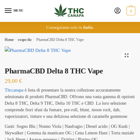
Skip
Skip
to
to
MENU
0
navigation
content
Consegniamo solo in
Italia
.
Home
/
svapo thc
/
PharmaCBD Delta 8 THC Vape
🔍
PharmaCBD Delta 8 THC Vape
29,00
€
Thccanapa
è lieta di presentare la nostra collezione accuratamente
selezionata di prodotti PharmaCBD. Offrono una vasta gamma di opzioni
Delta 8 THC, Delta 9 THC, Delta 10 THC e CBD. La loro selezione
comprende fiori sfusi da fumare, pre-roll, blunt, moon rock, dab,
vaporizzatori, tinture e una deliziosa selezione di caramelle gommose.
Gusti: Sogno Blu | Nonno Viola | Naufragio | Diesel acido | OG Kush |
Skywalker | Gomma da masticare OG | Cena Lemon Haze | Torta nuziale
| Jack Herer | Ananas espresso | Zkittlez | Platino OG