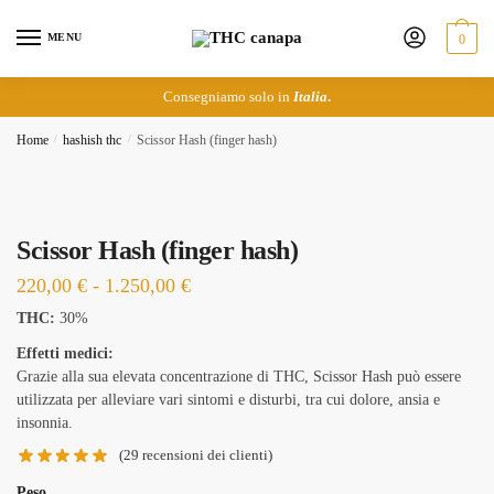
Skip
Skip
to
to
MENU
0
navigation
content
Consegniamo solo in
Italia
.
Home
/
hashish thc
/
Scissor Hash (finger hash)
Scissor Hash (finger hash)
Fascia
220,00
€
-
1.250,00
€
di
THC:
30%
prezzo:
Effetti medici:
da
Grazie alla sua elevata concentrazione di THC, Scissor Hash può essere
utilizzata per alleviare vari sintomi e disturbi, tra cui dolore, ansia e
220,00 €
insonnia.
a
(
29
recensioni dei clienti)
1.250,00 €
Peso