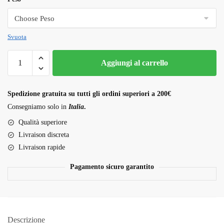
Svuota
Scissor
Aggiungi al carrello
Hash
(finger
hash)
Spedizione gratuita su tutti gli ordini superiori a 200€
quantità
Consegniamo solo in
Italia
.
Qualità superiore
Livraison discreta
Livraison rapide
Pagamento sicuro garantito
Descrizione