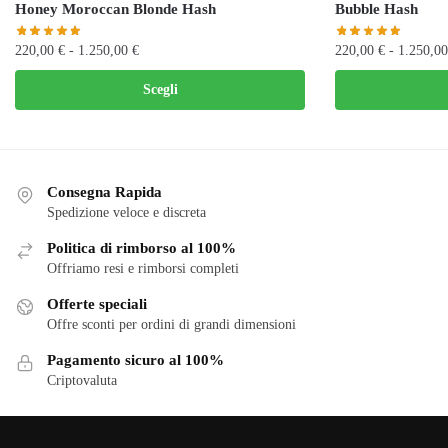
Honey Moroccan Blonde Hash
Bubble Hash
Fascia
220,00
€
-
1.250,00
€
220,00
€
-
1.250,0
di
Questo
Questo
Scegli
prezzo:
prodotto
prodotto
da
ha
ha
220,00 €
più
più
a
varianti.
varianti.
1.250,00 €
Consegna Rapida
Le
Le
Spedizione veloce e discreta
opzioni
opzioni
Politica di rimborso al 100%
possono
possono
Offriamo resi e rimborsi completi
essere
essere
scelte
scelte
Offerte speciali
nella
Offre sconti per ordini di grandi dimensioni
nella
pagina
pagina
Pagamento sicuro al 100%
del
del
Criptovaluta
prodotto
prodotto