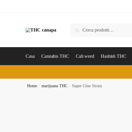
Skip
Skip
to
to
navigation
content
Cerca:
Cerca
Casa
Cannabis THC
Cali weed
Hashish THC
Home
/
marijuana THC
/
Super Glue Strain