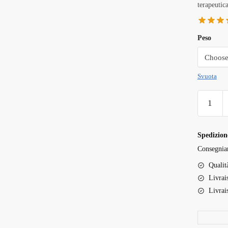
terapeutica
Peso
Svuota
Super
Glue
Strain
quantità
Spedizione
Consegnia
Qualit
Livrai
Livrai