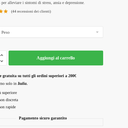
da
 per alleviare i sintomi di stress, ansia e depressione.
220,00 €
(
44
recensioni dei clienti)
a
1.500,00 €
Aggiungi al carrello
 gratuita su tutti gli ordini superiori a 200€
mo solo in
Italia
.
à superiore
son discreta
son rapide
Pagamento sicuro garantito