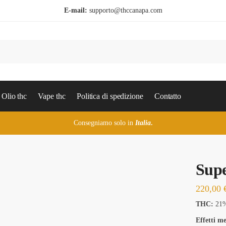
E-mail:
supporto@thccanapa.com
Olio thc
Vape thc
Politica di spedizione
Contatto
Consegniamo solo in
Italia
.
Supe
220,00
THC:
21
Effetti me