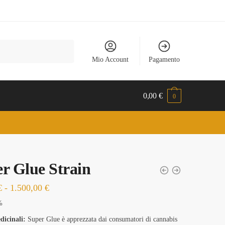
Mio Account
Pagamento
0,00
€
0
r Glue Strain
Fascia
€
-
1.500,00
€
di
%
prezzo:
dicinali:
Super Glue è apprezzata dai consumatori di cannabis