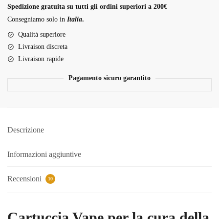
THC
Spedizione gratuita su tutti gli ordini superiori a 200€
Vape
Consegniamo solo in
Italia
.
quantità
Qualità superiore
Livraison discreta
Livraison rapide
Pagamento sicuro garantito
Descrizione
Informazioni aggiuntive
Recensioni
10
Cartuccia Vape per la cura della