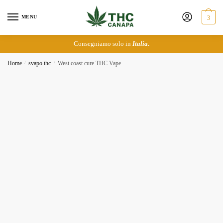
Skip
Skip
to
to
MENU
3
navigation
content
Consegniamo solo in
Italia
.
Home
/
svapo thc
/
West coast cure THC Vape