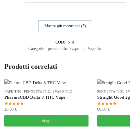
Mostra più recensioni (5)
COD:
N/A
Categorie:
pennetta thc
,
svapo thc
,
Vape thc
Prodotti correlati
,
,
,
VAPE THC
PENNETTA THC
SVAPO THC
PENNETTA THC
S
PharmaCBD Delta 8 THC Vape
Straight Good 2
29,00
€
60,00
€
Questo
Questo
Scegli
prodotto
prodotto