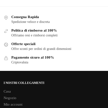
ha
ha
più
più
varianti.
varianti.
Consegna Rapida
Le
Le
Spedizione veloce e discreta
opzioni
opzioni
Politica di rimborso al 100%
possono
possono
Offriamo resi e rimborsi completi
essere
essere
scelte
scelte
Offerte speciali
nella
Offre sconti per ordini di grandi dimensioni
nella
pagina
pagina
Pagamento sicuro al 100%
del
del
Criptovaluta
prodotto
prodotto
I NOSTRI COLLEGAMENTI
Casa
Negozio
Mio account