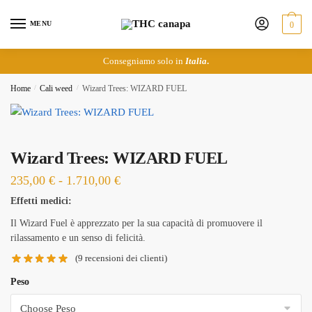
Skip
Skip
to
to
MENU
0
navigation
content
Consegniamo solo in
Italia
.
Home
/
Cali weed
/
Wizard Trees: WIZARD FUEL
Wizard Trees: WIZARD FUEL
Fascia
235,00
€
-
1.710,00
€
di
Effetti medici:
prezzo:
Il Wizard Fuel è apprezzato per la sua capacità di promuovere il
da
rilassamento e un senso di felicità.
235,00 €
(
9
recensioni dei clienti)
a
Peso
1.710,00 €