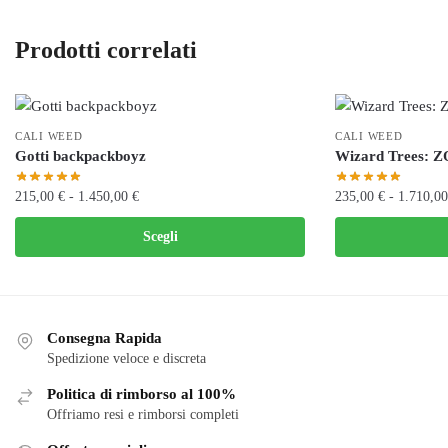
Prodotti correlati
CALI WEED
CALI WEED
Gotti backpackboyz
Wizard Trees: 
Fascia
215,00
€
-
1.450,00
€
235,00
€
-
1.710,0
di
Questo
Questo
Scegli
prezzo:
prodotto
prodotto
da
ha
ha
215,00 €
più
più
a
varianti.
varianti.
1.450,00 €
Consegna Rapida
Le
Le
Spedizione veloce e discreta
opzioni
opzioni
Politica di rimborso al 100%
possono
possono
Offriamo resi e rimborsi completi
essere
essere
scelte
scelte