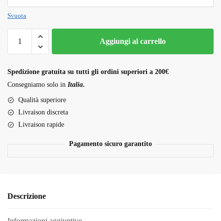
Svuota
Wizard
Aggiungi al carrello
Trees:
WIZARD
FUEL
Spedizione gratuita su tutti gli ordini superiori a 200€
quantità
Consegniamo solo in
Italia
.
Qualità superiore
Livraison discreta
Livraison rapide
Pagamento sicuro garantito
Descrizione
Informazioni aggiuntive