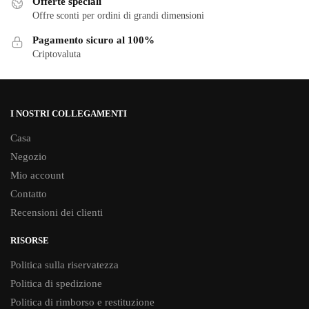
Offerte speciali
nella
Offre sconti per ordini di grandi dimensioni
nella
pagina
pagina
Pagamento sicuro al 100%
del
del
Criptovaluta
prodotto
prodotto
I NOSTRI COLLEGAMENTI
Casa
Negozio
Mio account
Contatto
Recensioni dei clienti
RISORSE
Politica sulla riservatezza
Politica di spedizione
Politica di rimborso e restituzione