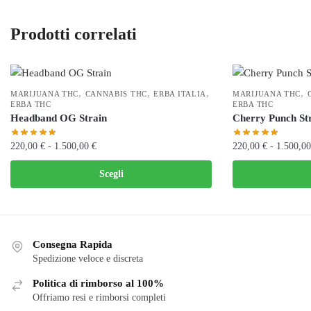
Prodotti correlati
,
,
,
,
MARIJUANA THC
CANNABIS THC
ERBA ITALIA
MARIJUANA THC
ERBA THC
ERBA THC
Headband OG Strain
Cherry Punch St
Fascia
220,00
€
-
1.500,00
€
220,00
€
-
1.500,0
di
Questo
Questo
Scegli
prezzo:
prodotto
prodotto
da
ha
ha
220,00 €
più
più
a
varianti.
varianti.
1.500,00 €
Consegna Rapida
Le
Le
Spedizione veloce e discreta
opzioni
opzioni
Politica di rimborso al 100%
possono
possono
Offriamo resi e rimborsi completi
essere
essere