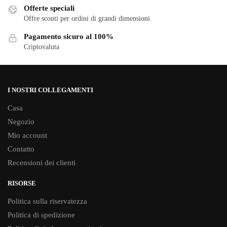
scelte
scelte
Offerte speciali
nella
Offre sconti per ordini di grandi dimensioni
nella
pagina
pagina
Pagamento sicuro al 100%
del
del
Criptovaluta
prodotto
prodotto
I NOSTRI COLLEGAMENTI
Casa
Negozio
Mio account
Contatto
Recensioni dei clienti
RISORSE
Politica sulla riservatezza
Politica di spedizione