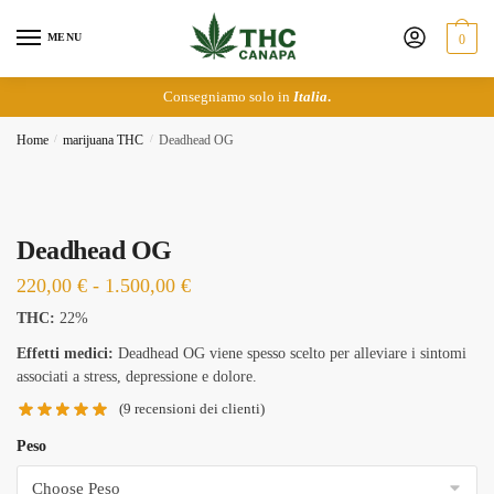
Skip
Skip
to
to
MENU
0
navigation
content
Consegniamo solo in
Italia
.
Home
/
marijuana THC
/
Deadhead OG
Deadhead OG
Fascia
220,00
€
-
1.500,00
€
di
THC:
22%
prezzo:
Effetti medici:
Deadhead OG viene spesso scelto per alleviare i sintomi
da
associati a stress, depressione e dolore.
220,00 €
(
9
recensioni dei clienti)
a
Peso
1.500,00 €