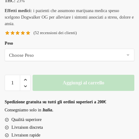
THC:
23%
prezzo:
Effetti medici:
i pazienti che assumono marijuana medica spesso
da
scelgono Dogwalker OG per alleviare i sintomi associati a stress, dolore e
ansia.
220,00 €
a
(
52
recensioni dei clienti)
1.500,00 €
Peso
Dog
Aggiungi al carrello
walker
OG
quantità
Spedizione gratuita su tutti gli ordini superiori a 200€
Consegniamo solo in
Italia
.
Qualità superiore
Livraison discreta
Livraison rapide