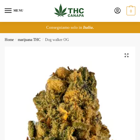
Skip
Skip
to
to
MENU
0
navigation
content
Consegniamo solo in
Italia
.
Home
/
marijuana THC
/
Dog walker OG
🔍