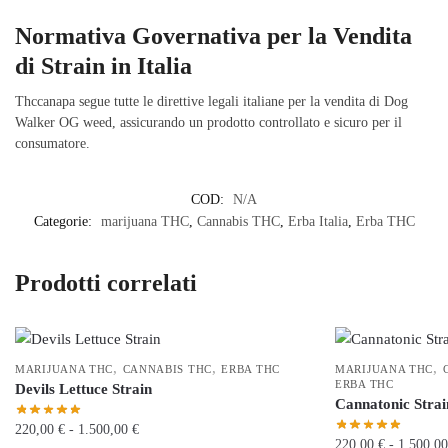
Normativa Governativa per la Vendita
di Strain in Italia
Thccanapa segue tutte le direttive legali italiane per la vendita di Dog
Walker OG weed, assicurando un prodotto controllato e sicuro per il
consumatore.
COD:
N/A
Categorie:
marijuana THC
,
Cannabis THC
,
Erba Italia
,
Erba THC
Prodotti correlati
,
,
,
MARIJUANA THC
CANNABIS THC
ERBA THC
MARIJUANA THC
ERBA THC
Devils Lettuce Strain
Cannatonic Strai
Fascia
220,00
€
-
1.500,00
€
220,00
€
-
1.500,0