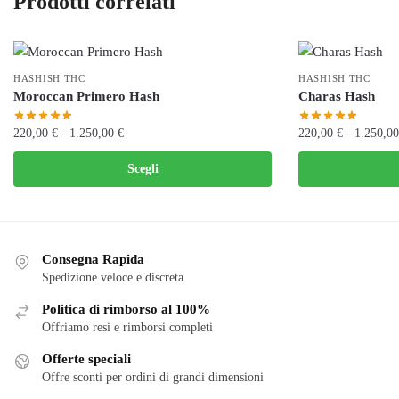
Prodotti correlati
HASHISH THC
HASHISH THC
Moroccan Primero Hash
Charas Hash
Fascia
220,00
€
-
1.250,00
€
220,00
€
-
1.250,0
di
Questo
Questo
Scegli
prezzo:
prodotto
prodotto
da
ha
ha
220,00 €
più
più
a
varianti.
varianti.
1.250,00 €
Consegna Rapida
Le
Le
Spedizione veloce e discreta
opzioni
opzioni
Politica di rimborso al 100%
possono
possono
Offriamo resi e rimborsi completi
essere
essere
scelte
scelte
Offerte speciali
nella
Offre sconti per ordini di grandi dimensioni
nella
pagina
pagina