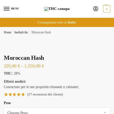
Skip
Skip
to
to
MENU
0
navigation
content
Consegniamo solo in
Italia
.
Home
/
hashish thc
/
Moroccan Hash
Moroccan Hash
Fascia
220,00
€
-
1.250,00
€
di
THC:
28%
prezzo:
Effetti medici:
da
Conosciuto per le sue proprietà rilassanti e calmanti.
220,00 €
(
17
recensioni dei clienti)
a
Peso
1.250,00 €