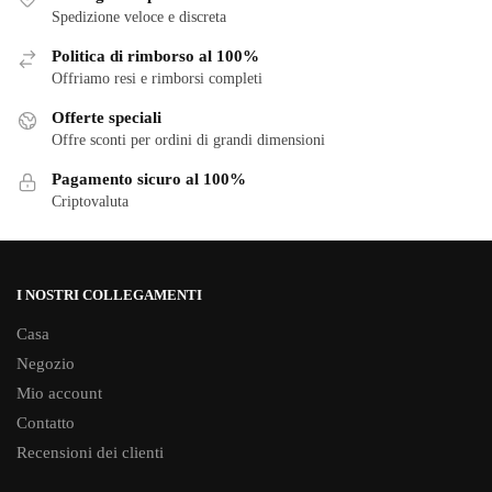
Le
Le
Spedizione veloce e discreta
opzioni
opzioni
Politica di rimborso al 100%
possono
possono
Offriamo resi e rimborsi completi
essere
essere
scelte
scelte
Offerte speciali
nella
Offre sconti per ordini di grandi dimensioni
nella
pagina
pagina
Pagamento sicuro al 100%
del
del
Criptovaluta
prodotto
prodotto
I NOSTRI COLLEGAMENTI
Casa
Negozio
Mio account
Contatto
Recensioni dei clienti