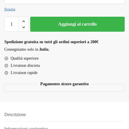
Svuota
Gaia
Aggiungi al carrello
Wellness
Indica
Olio
Spedizione gratuita su tutti gli ordini superiori a 200€
RSO
Consegniamo solo in
Italia
.
1ml
Qualità superiore
quantità
Livraison discreta
Livraison rapide
Pagamento sicuro garantito
Descrizione
Informazioni aggiuntive