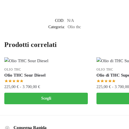
COD:
N/A
Categoria:
Olio thc
Prodotti correlati
OLIO THC
OLIO THC
Olio THC Sour Diesel
Olio di THC Su
Fascia
225,00
€
-
3.700,00
€
225,00
€
-
3.700,0
di
Questo
Questo
Scegli
prezzo:
prodotto
prodotto
da
ha
ha
225,00 €
più
più
a
varianti.
varianti.
3.700,00 €
Consegna Rapida