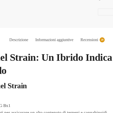
Descrizione
Informazioni aggiuntive
Recensioni
20
el Strain: Un Ibrido Indic
do
el Strain
OG Bx1
ti per assicurare un alto contenuto di terpeni e cannabinoidi