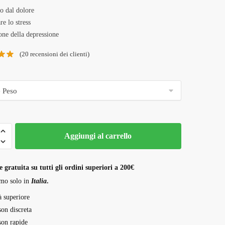
da
o dal dolore
220,00 €
re lo stress
a
one della depressione
1.500,00 €
(
20
recensioni dei clienti)
Aggiungi al carrello
 gratuita su tutti gli ordini superiori a 200€
mo solo in
Italia
.
à superiore
son discreta
son rapide