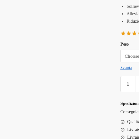
Solliev
Allevia
Riduzi
Peso
Svuota
Rocket
Fuel
Strain
quantità
Spedizione
Consegnia
Qualit
Livrai
Livrai