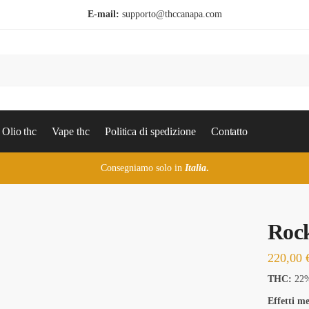
E-mail:
supporto@thccanapa.com
Olio thc
Vape thc
Politica di spedizione
Contatto
Consegniamo solo in
Italia
.
Rock
220,00
THC:
22
Effetti me