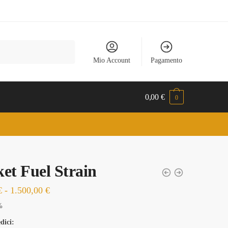
Mio Account
Pagamento
0,00
€
0
et Fuel Strain
Fascia
€
-
1.500,00
€
di
%
prezzo:
dici: