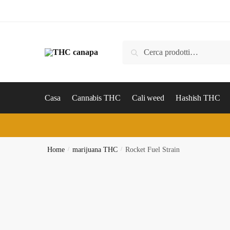
Skip
Skip
to
to
navigation
content
Cerca:
Cerca
Casa
Cannabis THC
Cali weed
Hashish THC
Home
/
marijuana THC
/
Rocket Fuel Strain