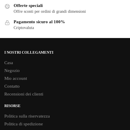
scelte
scelte
Offerte speciali
nella
Offre sconti per ordini di grandi dimensioni
nella
pagina
pagina
Pagamento sicuro al 100%
del
del
Criptovaluta
prodotto
prodotto
I NOSTRI COLLEGAMENTI
Casa
Negozio
Mio account
Contatto
Recensioni dei clienti
RISORSE
Politica sulla riservatezza
Politica di spedizione