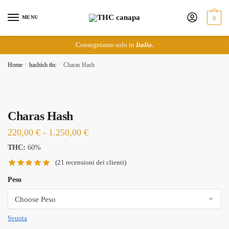
Skip
Skip
to
to
MENU
0
navigation
content
Consegniamo solo in
Italia
.
Home
/
hashish thc
/
Charas Hash
Charas Hash
Fascia
220,00
€
-
1.250,00
€
di
THC:
60%
prezzo:
(
21
recensioni dei clienti)
da
Peso
220,00 €
a
1.250,00 €
Svuota