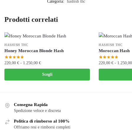
Categoria:
hashish thc
Prodotti correlati
HASHISH THC
HASHISH THC
Honey Moroccan Blonde Hash
Moroccan Hash
Fascia
220,00
€
-
1.250,00
€
220,00
€
-
1.250,0
di
Questo
Questo
Scegli
prezzo:
prodotto
prodotto
da
ha
ha
220,00 €
più
più
a
varianti.
varianti.
1.250,00 €
Consegna Rapida
Le
Le
Spedizione veloce e discreta
opzioni
opzioni
Politica di rimborso al 100%
possono
possono
Offriamo resi e rimborsi completi
essere
essere