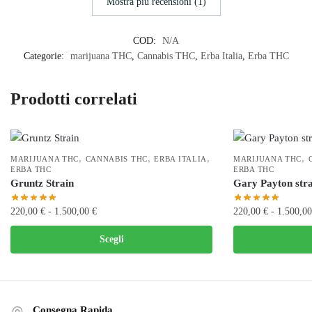
Mostra più recensioni (1)
COD:
N/A
Categorie:
marijuana THC
,
Cannabis THC
,
Erba Italia
,
Erba THC
Prodotti correlati
,
,
,
,
MARIJUANA THC
CANNABIS THC
ERBA ITALIA
MARIJUANA THC
ERBA THC
ERBA THC
Gruntz Strain
Gary Payton stra
Fascia
220,00
€
-
1.500,00
€
220,00
€
-
1.500,0
di
Questo
Questo
Scegli
prezzo:
prodotto
prodotto
da
ha
ha
220,00 €
più
più
a
varianti.
varianti.
1.500,00 €
Consegna Rapida