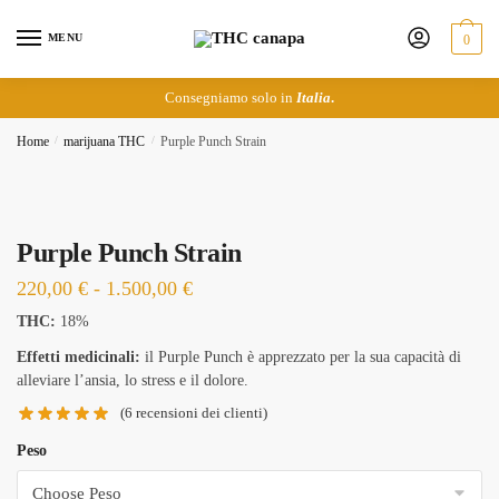
Skip
Skip
to
to
MENU
0
navigation
content
Consegniamo solo in
Italia
.
Home
/
marijuana THC
/
Purple Punch Strain
Purple Punch Strain
Fascia
220,00
€
-
1.500,00
€
di
THC:
18%
prezzo:
Effetti medicinali:
il Purple Punch è apprezzato per la sua capacità di
da
alleviare l’ansia, lo stress e il dolore.
220,00 €
(
6
recensioni dei clienti)
a
Peso
1.500,00 €