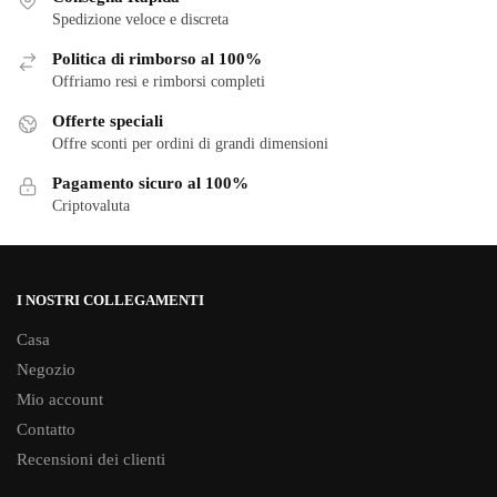
Le
Le
Spedizione veloce e discreta
opzioni
opzioni
Politica di rimborso al 100%
possono
possono
Offriamo resi e rimborsi completi
essere
essere
scelte
scelte
Offerte speciali
nella
Offre sconti per ordini di grandi dimensioni
nella
pagina
pagina
Pagamento sicuro al 100%
del
del
Criptovaluta
prodotto
prodotto
I NOSTRI COLLEGAMENTI
Casa
Negozio
Mio account
Contatto
Recensioni dei clienti