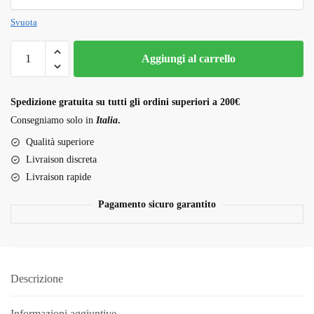
Svuota
Purple
Aggiungi al carrello
Punch
Strain
quantità
Spedizione gratuita su tutti gli ordini superiori a 200€
Consegniamo solo in
Italia
.
Qualità superiore
Livraison discreta
Livraison rapide
Pagamento sicuro garantito
Descrizione
Informazioni aggiuntive