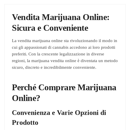
essere
essere
scelte
scelte
Vendita Marijuana Online:
nella
nella
Sicura e Conveniente
pagina
pagina
del
del
La vendita marijuana online sta rivoluzionando il modo in
prodotto
prodotto
cui gli appassionati di cannabis accedono ai loro prodotti
preferiti. Con la crescente legalizzazione in diverse
regioni, la marijuana vendita online è diventata un metodo
sicuro, discreto e incredibilmente conveniente.
Perché Comprare Marijuana
Online?
Convenienza e Varie Opzioni di
Prodotto