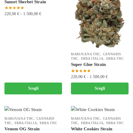
Sunset Sherbet Strain
opzioni
opzioni
possono
possono
Fascia
220,00
€
-
1.500,00
€
essere
essere
di
scelte
scelte
Questo
prezzo:
nella
nella
prodotto
da
pagina
pagina
ha
220,00 €
del
del
più
a
prodotto
prodotto
varianti.
1.500,00 €
,
MARIJUANA THC
CANNABIS
,
,
THC
ERBA ITALIA
ERBA THC
Le
Super Glue Strain
opzioni
possono
Fascia
220,00
€
-
1.500,00
€
essere
di
Questo
scelte
Scegli
Scegli
prezzo:
prodotto
nella
da
ha
pagina
220,00 €
più
a
del
varianti.
1.500,00 €
prodotto
,
,
MARIJUANA THC
CANNABIS
MARIJUANA THC
CANNABIS
,
,
Le
,
,
THC
ERBA ITALIA
ERBA THC
THC
ERBA ITALIA
ERBA THC
Venom OG Strain
White Cookies Strain
opzioni