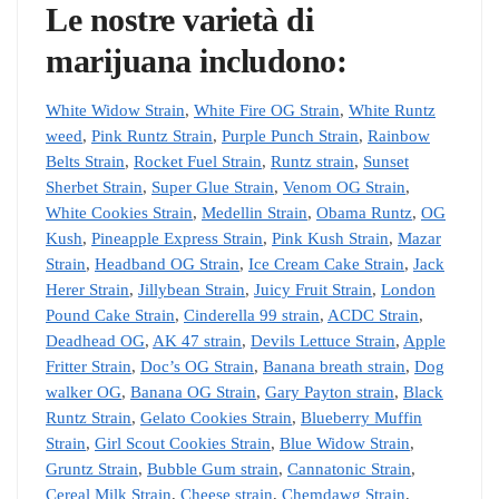
Le nostre varietà di
marijuana includono:
White Widow Strain
,
White Fire OG Strain
,
White Runtz
weed
,
Pink Runtz Strain
,
Purple Punch Strain
,
Rainbow
Belts Strain
,
Rocket Fuel Strain
,
Runtz strain
,
Sunset
Sherbet Strain
,
Super Glue Strain
,
Venom OG Strain
,
White Cookies Strain
,
Medellin Strain
,
Obama Runtz
,
OG
Kush
,
Pineapple Express Strain
,
Pink Kush Strain
,
Mazar
Strain
,
Headband OG Strain
,
Ice Cream Cake Strain
,
Jack
Herer Strain
,
Jillybean Strain
,
Juicy Fruit Strain
,
London
Pound Cake Strain
,
Cinderella 99 strain
,
ACDC Strain
,
Deadhead OG
,
AK 47 strain
,
Devils Lettuce Strain
,
Apple
Fritter Strain
,
Doc’s OG Strain
,
Banana breath strain
,
Dog
walker OG
,
Banana OG Strain
,
Gary Payton strain
,
Black
Runtz Strain
,
Gelato Cookies Strain
,
Blueberry Muffin
Strain
,
Girl Scout Cookies Strain
,
Blue Widow Strain
,
Gruntz Strain
,
Bubble Gum strain
,
Cannatonic Strain
,
Cereal Milk Strain
,
Cheese strain
,
Chemdawg Strain
,