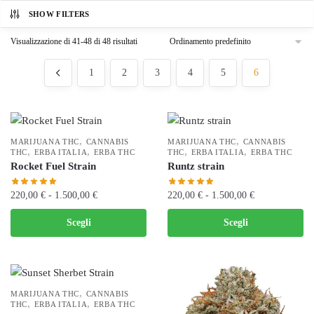
SHOW FILTERS
Visualizzazione di 41-48 di 48 risultati
1
2
3
4
5
6
,
,
MARIJUANA THC
CANNABIS
MARIJUANA THC
CANNABIS
,
,
,
,
THC
ERBA ITALIA
ERBA THC
THC
ERBA ITALIA
ERBA THC
Rocket Fuel Strain
Runtz strain
Fascia
Fascia
220,00
€
-
1.500,00
€
220,00
€
-
1.500,00
€
di
di
Questo
Questo
Scegli
Scegli
prezzo:
prezzo:
prodotto
prodotto
da
da
ha
ha
220,00 €
220,00 €
più
più
a
a
varianti.
varianti.
1.500,00 €
1.500,00 €
,
MARIJUANA THC
CANNABIS
Le
,
,
Le
THC
ERBA ITALIA
ERBA THC