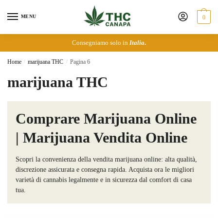
Skip
Skip
to
to
MENU
0
navigation
content
Consegniamo solo in
Italia
.
Home
/
marijuana THC
/
Pagina 6
marijuana THC
Comprare Marijuana Online
| Marijuana Vendita Online
Scopri la convenienza della vendita marijuana online: alta qualità,
discrezione assicurata e consegna rapida. Acquista ora le migliori
varietà di cannabis legalmente e in sicurezza dal comfort di casa
tua.