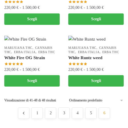
possono
Fascia
Fascia
220,00
€
-
1.500,00
€
220,00
€
-
1.500,00
€
essere
di
di
scelte
Questo
Questo
Scegli
Scegli
prezzo:
prezzo:
nella
prodotto
prodotto
da
da
pagina
ha
ha
220,00 €
220,00 €
del
più
più
a
a
prodotto
varianti.
varianti.
1.500,00 €
1.500,00 €
,
,
MARIJUANA THC
CANNABIS
MARIJUANA THC
CANNABIS
Le
,
,
Le
,
,
THC
ERBA ITALIA
ERBA THC
THC
ERBA ITALIA
ERBA THC
White Fire OG Strain
White Runtz weed
opzioni
opzioni
possono
possono
Fascia
Fascia
220,00
€
-
1.500,00
€
220,00
€
-
1.500,00
€
essere
essere
di
di
scelte
scelte
Questo
Questo
Scegli
Scegli
prezzo:
prezzo:
nella
nella
prodotto
prodotto
da
da
pagina
pagina
ha
ha
220,00 €
220,00 €
del
del
più
più
Visualizzazione di 41-48 di 48 risultati
a
a
prodotto
prodotto
varianti.
varianti.
1.500,00 €
1.500,00 €
1
2
3
4
5
6
Le
Le
opzioni
opzioni
possono
possono